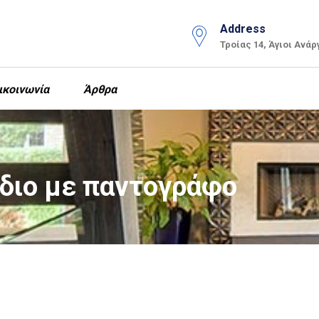
Address
Τροίας 14, Άγιοι Ανάρ
ικοινωνία
Άρθρα
διο με παντογράφο