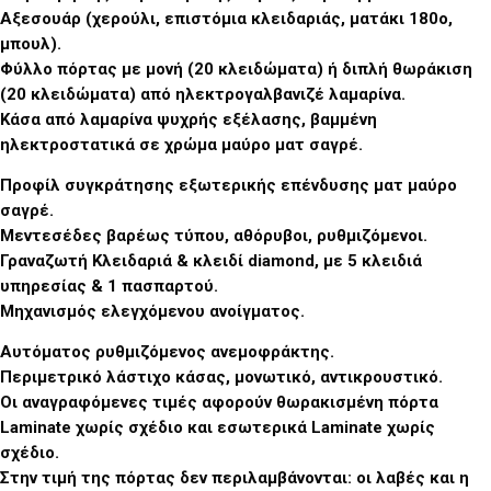
Αξεσουάρ (χερούλι, επιστόμια κλειδαριάς, ματάκι 180ο,
μπουλ).
Φύλλο πόρτας με μονή (20 κλειδώματα) ή διπλή θωράκιση
(20 κλειδώματα) από ηλεκτρογαλβανιζέ λαμαρίνα.
Κάσα από λαμαρίνα ψυχρής εξέλασης, βαμμένη
ηλεκτροστατικά σε χρώμα μαύρο ματ σαγρέ.
Προφίλ συγκράτησης εξωτερικής επένδυσης ματ μαύρο
σαγρέ.
Μεντεσέδες βαρέως τύπου, αθόρυβοι, ρυθμιζόμενοι.
Γραναζωτή Κλειδαριά & κλειδί diamond, με 5 κλειδιά
υπηρεσίας & 1 πασπαρτού.
Μηχανισμός ελεγχόμενου ανοίγματος.
Αυτόματος ρυθμιζόμενος ανεμοφράκτης.
Περιμετρικό λάστιχο κάσας, μονωτικό, αντικρουστικό.
Οι αναγραφόμενες τιμές αφορούν θωρακισμένη πόρτα
Laminate χωρίς σχέδιο και εσωτερικά Laminate χωρίς
σχέδιο.
Στην τιμή της πόρτας δεν περιλαμβάνονται: οι λαβές και η