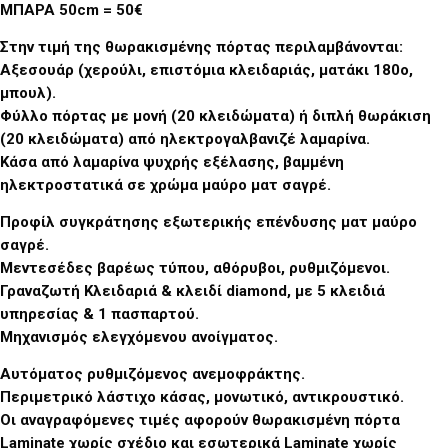
ΜΠΑΡΑ 50cm = 50€
Στην τιμή της θωρακισμένης πόρτας περιλαμβάνονται:
Αξεσουάρ (χερούλι, επιστόμια κλειδαριάς, ματάκι 180ο,
μπουλ).
Φύλλο πόρτας με μονή (20 κλειδώματα) ή διπλή θωράκιση
(20 κλειδώματα) από ηλεκτρογαλβανιζέ λαμαρίνα.
Κάσα από λαμαρίνα ψυχρής εξέλασης, βαμμένη
ηλεκτροστατικά σε χρώμα μαύρο ματ σαγρέ.
Προφίλ συγκράτησης εξωτερικής επένδυσης ματ μαύρο
σαγρέ.
Μεντεσέδες βαρέως τύπου, αθόρυβοι, ρυθμιζόμενοι.
Γραναζωτή Κλειδαριά & κλειδί diamond, με 5 κλειδιά
υπηρεσίας & 1 πασπαρτού.
Μηχανισμός ελεγχόμενου ανοίγματος.
Αυτόματος ρυθμιζόμενος ανεμοφράκτης.
Περιμετρικό λάστιχο κάσας, μονωτικό, αντικρουστικό.
Οι αναγραφόμενες τιμές αφορούν θωρακισμένη πόρτα
Laminate χωρίς σχέδιο και εσωτερικά Laminate χωρίς