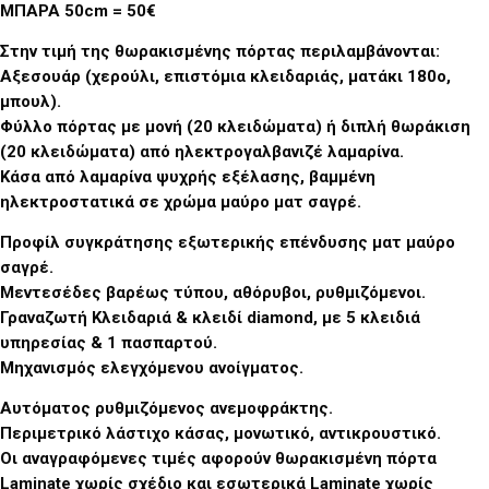
ΜΠΑΡΑ 50cm = 50€
Στην τιμή της θωρακισμένης πόρτας περιλαμβάνονται:
Αξεσουάρ (χερούλι, επιστόμια κλειδαριάς, ματάκι 180ο,
μπουλ).
Φύλλο πόρτας με μονή (20 κλειδώματα) ή διπλή θωράκιση
(20 κλειδώματα) από ηλεκτρογαλβανιζέ λαμαρίνα.
Κάσα από λαμαρίνα ψυχρής εξέλασης, βαμμένη
ηλεκτροστατικά σε χρώμα μαύρο ματ σαγρέ.
Προφίλ συγκράτησης εξωτερικής επένδυσης ματ μαύρο
σαγρέ.
Μεντεσέδες βαρέως τύπου, αθόρυβοι, ρυθμιζόμενοι.
Γραναζωτή Κλειδαριά & κλειδί diamond, με 5 κλειδιά
υπηρεσίας & 1 πασπαρτού.
Μηχανισμός ελεγχόμενου ανοίγματος.
Αυτόματος ρυθμιζόμενος ανεμοφράκτης.
Περιμετρικό λάστιχο κάσας, μονωτικό, αντικρουστικό.
Οι αναγραφόμενες τιμές αφορούν θωρακισμένη πόρτα
Laminate χωρίς σχέδιο και εσωτερικά Laminate χωρίς