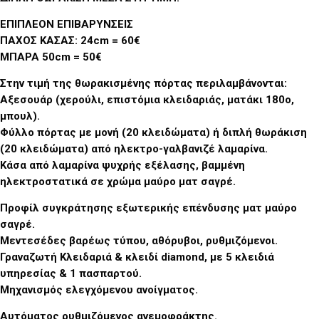
ΕΠΙΠΛΕΟΝ ΕΠΙΒΑΡΥΝΣΕΙΣ
ΠΑΧΟΣ ΚΑΣΑΣ: 24cm = 60€
ΜΠΑΡΑ 50cm = 50€
Στην τιμή της θωρακισμένης πόρτας περιλαμβάνονται:
Αξεσουάρ (χερούλι, επιστόμια κλειδαριάς, ματάκι 180ο,
μπουλ).
Φύλλο πόρτας με μονή (20 κλειδώματα) ή διπλή θωράκιση
(20 κλειδώματα) από ηλεκτρο-γαλβανιζέ λαμαρίνα.
Κάσα από λαμαρίνα ψυχρής εξέλασης, βαμμένη
ηλεκτροστατικά σε χρώμα μαύρο ματ σαγρέ.
Προφίλ συγκράτησης εξωτερικής επένδυσης ματ μαύρο
σαγρέ.
Μεντεσέδες βαρέως τύπου, αθόρυβοι, ρυθμιζόμενοι.
Γραναζωτή Κλειδαριά & κλειδί diamond, με 5 κλειδιά
υπηρεσίας & 1 πασπαρτού.
Μηχανισμός ελεγχόμενου ανοίγματος.
Αυτόματος ρυθμιζόμενος ανεμοφράκτης.