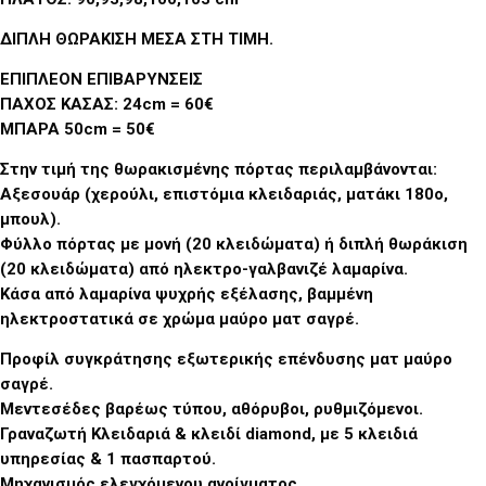
ΔΙΠΛΗ ΘΩΡΑΚΙΣΗ ΜΕΣΑ ΣΤΗ ΤΙΜΗ
.
ΕΠΙΠΛΕΟΝ ΕΠΙΒΑΡΥΝΣΕΙΣ
ΠΑΧΟΣ ΚΑΣΑΣ: 24cm = 60€
ΜΠΑΡΑ 50cm = 50€
Στην τιμή της θωρακισμένης πόρτας περιλαμβάνονται:
Αξεσουάρ (χερούλι, επιστόμια κλειδαριάς, ματάκι 180ο,
μπουλ).
Φύλλο πόρτας με μονή (20 κλειδώματα) ή διπλή θωράκιση
(20 κλειδώματα) από ηλεκτρο-γαλβανιζέ λαμαρίνα.
Κάσα από λαμαρίνα ψυχρής εξέλασης, βαμμένη
ηλεκτροστατικά σε χρώμα μαύρο ματ σαγρέ.
Προφίλ συγκράτησης εξωτερικής επένδυσης ματ μαύρο
σαγρέ.
Μεντεσέδες βαρέως τύπου, αθόρυβοι, ρυθμιζόμενοι.
Γραναζωτή Κλειδαριά & κλειδί diamond, με 5 κλειδιά
υπηρεσίας & 1 πασπαρτού.
Μηχανισμός ελεγχόμενου ανοίγματος.