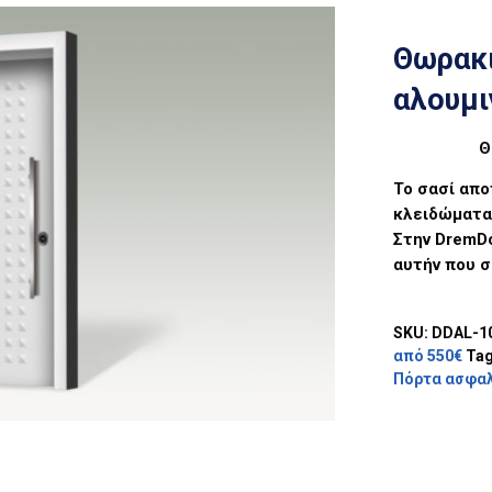
Θωρακι
αλουμι
Θ
Το σασί απο
κλειδώματα 
Στην DremDo
αυτήν που σ
SKU:
DDAL-1
από 550€
Ta
Πόρτα ασφαλ