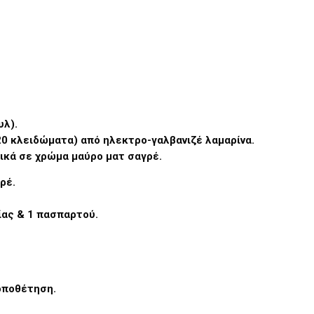
υλ).
20 κλειδώματα) από ηλεκτρο-γαλβανιζέ λαμαρίνα.
ικά σε χρώμα μαύρο ματ σαγρέ.
ρέ.
ίας & 1 πασπαρτού.
τοποθέτηση.