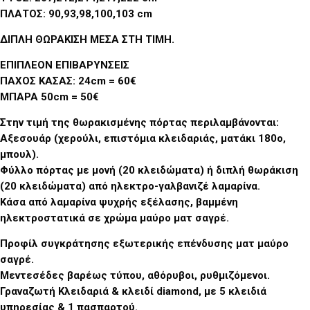
ΠΛΑΤΟΣ: 90,93,98,100,103 cm
ΔΙΠΛΗ ΘΩΡΑΚΙΣΗ ΜΕΣΑ ΣΤΗ ΤΙΜΗ
.
ΕΠΙΠΛΕΟΝ ΕΠΙΒΑΡΥΝΣΕΙΣ
ΠΑΧΟΣ ΚΑΣΑΣ: 24cm = 60€
ΜΠΑΡΑ 50cm = 50€
Στην τιμή της θωρακισμένης πόρτας περιλαμβάνονται:
Αξεσουάρ (χερούλι, επιστόμια κλειδαριάς, ματάκι 180ο,
μπουλ).
Φύλλο πόρτας με μονή (20 κλειδώματα) ή διπλή θωράκιση
(20 κλειδώματα) από ηλεκτρο-γαλβανιζέ λαμαρίνα.
Κάσα από λαμαρίνα ψυχρής εξέλασης, βαμμένη
ηλεκτροστατικά σε χρώμα μαύρο ματ σαγρέ.
Προφίλ συγκράτησης εξωτερικής επένδυσης ματ μαύρο
σαγρέ.
Μεντεσέδες βαρέως τύπου, αθόρυβοι, ρυθμιζόμενοι.
Γραναζωτή Κλειδαριά & κλειδί diamond, με 5 κλειδιά
υπηρεσίας & 1 πασπαρτού.