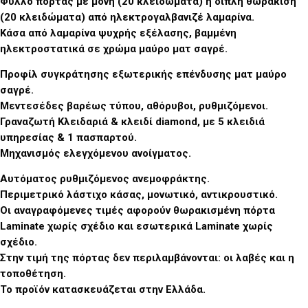
Φύλλο πόρτας με μονή (20 κλειδώματα) ή διπλή θωράκιση
(20 κλειδώματα) από ηλεκτρογαλβανιζέ λαμαρίνα.
Κάσα από λαμαρίνα ψυχρής εξέλασης, βαμμένη
ηλεκτροστατικά σε χρώμα μαύρο ματ σαγρέ.
Προφίλ συγκράτησης εξωτερικής επένδυσης ματ μαύρο
σαγρέ.
Μεντεσέδες βαρέως τύπου, αθόρυβοι, ρυθμιζόμενοι.
Γραναζωτή Κλειδαριά & κλειδί diamond, με 5 κλειδιά
υπηρεσίας & 1 πασπαρτού.
Μηχανισμός ελεγχόμενου ανοίγματος.
Αυτόματος ρυθμιζόμενος ανεμοφράκτης.
Περιμετρικό λάστιχο κάσας, μονωτικό, αντικρουστικό.
Οι αναγραφόμενες τιμές αφορούν θωρακισμένη πόρτα
Laminate χωρίς σχέδιο και εσωτερικά Laminate χωρίς
σχέδιο.
Στην τιμή της πόρτας δεν περιλαμβάνονται: οι λαβές και η
τοποθέτηση.
Το προϊόν κατασκευάζεται στην Ελλάδα.