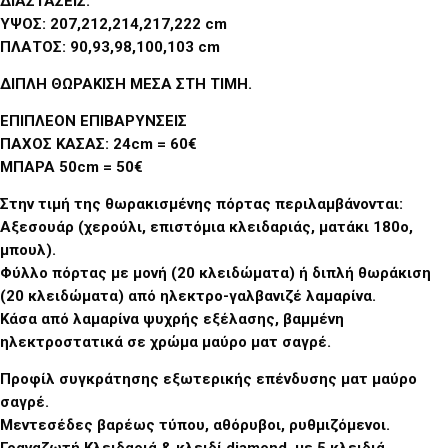
ΔΙΑΣΤΑΣΕΙΣ:
ΥΨΟΣ: 207,212,214,217,222 cm
ΠΛΑΤΟΣ: 90,93,98,100,103 cm
ΔΙΠΛΗ ΘΩΡΑΚΙΣΗ ΜΕΣΑ ΣΤΗ ΤΙΜΗ
.
ΕΠΙΠΛΕΟΝ ΕΠΙΒΑΡΥΝΣΕΙΣ
ΠΑΧΟΣ ΚΑΣΑΣ: 24cm = 60€
ΜΠΑΡΑ 50cm = 50€
Στην τιμή της θωρακισμένης πόρτας περιλαμβάνονται:
Αξεσουάρ (χερούλι, επιστόμια κλειδαριάς, ματάκι 180ο,
μπουλ).
Φύλλο πόρτας με μονή (20 κλειδώματα) ή διπλή θωράκιση
(20 κλειδώματα) από ηλεκτρο-γαλβανιζέ λαμαρίνα.
Κάσα από λαμαρίνα ψυχρής εξέλασης, βαμμένη
ηλεκτροστατικά σε χρώμα μαύρο ματ σαγρέ.
Προφίλ συγκράτησης εξωτερικής επένδυσης ματ μαύρο
σαγρέ.
Μεντεσέδες βαρέως τύπου, αθόρυβοι, ρυθμιζόμενοι.
Γραναζωτή Κλειδαριά & κλειδί diamond, με 5 κλειδιά