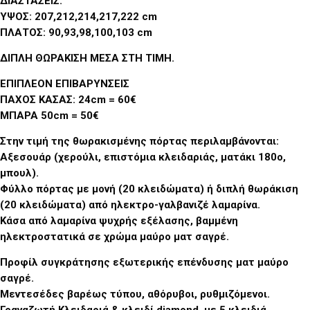
ΔΙΑΣΤΑΣΕΙΣ:
ΥΨΟΣ: 207,212,214,217,222 cm
ΠΛΑΤΟΣ: 90,93,98,100,103 cm
ΔΙΠΛΗ ΘΩΡΑΚΙΣΗ ΜΕΣΑ ΣΤΗ ΤΙΜΗ
.
ΕΠΙΠΛΕΟΝ ΕΠΙΒΑΡΥΝΣΕΙΣ
ΠΑΧΟΣ ΚΑΣΑΣ: 24cm = 60€
ΜΠΑΡΑ 50cm = 50€
Στην τιμή της θωρακισμένης πόρτας περιλαμβάνονται:
Αξεσουάρ (χερούλι, επιστόμια κλειδαριάς, ματάκι 180ο,
μπουλ).
Φύλλο πόρτας με μονή (20 κλειδώματα) ή διπλή θωράκιση
(20 κλειδώματα) από ηλεκτρο-γαλβανιζέ λαμαρίνα.
Κάσα από λαμαρίνα ψυχρής εξέλασης, βαμμένη
ηλεκτροστατικά σε χρώμα μαύρο ματ σαγρέ.
Προφίλ συγκράτησης εξωτερικής επένδυσης ματ μαύρο
σαγρέ.
Μεντεσέδες βαρέως τύπου, αθόρυβοι, ρυθμιζόμενοι.
Γραναζωτή Κλειδαριά & κλειδί diamond, με 5 κλειδιά