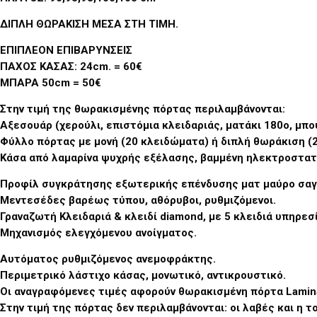
ΔΙΠΛΗ ΘΩΡΑΚΙΣΗ ΜΕΣΑ ΣΤΗ ΤΙΜΗ
.
ΕΠΙΠΛΕΟΝ ΕΠΙΒΑΡΥΝΣΕΙΣ
ΠΑΧΟΣ ΚΑΣΑΣ: 24cm. = 60€
ΜΠΑΡΑ 50cm = 50€
Στην τιμή της θωρακισμένης πόρτας περιλαμβάνονται:
Αξεσουάρ (χερούλι, επιστόμια κλειδαριάς, ματάκι 180ο, μπο
Φύλλο πόρτας με μονή (20 κλειδώματα) ή διπλή θωράκιση (
Κάσα από λαμαρίνα ψυχρής εξέλασης, βαμμένη ηλεκτροστατ
Προφίλ συγκράτησης εξωτερικής επένδυσης ματ μαύρο σαγ
Μεντεσέδες βαρέως τύπου, αθόρυβοι, ρυθμιζόμενοι.
Γραναζωτή Κλειδαριά & κλειδί diamond, με 5 κλειδιά υπηρεσ
Μηχανισμός ελεγχόμενου ανοίγματος.
Αυτόματος ρυθμιζόμενος ανεμοφράκτης.
Περιμετρικό λάστιχο κάσας, μονωτικό, αντικρουστικό.
Οι αναγραφόμενες τιμές αφορούν θωρακισμένη πόρτα Lamina
Στην τιμή της πόρτας δεν περιλαμβάνονται: οι λαβές και η 